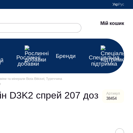
Укр
Рус
Мій кошик
Бренди
Рослинні
Спеціальна
ей
добавки
підтримка
міни та мінерали Biota Bitkisel, Туреччина
л
мін D3K2 спрей 207 доз
Артикул
38454