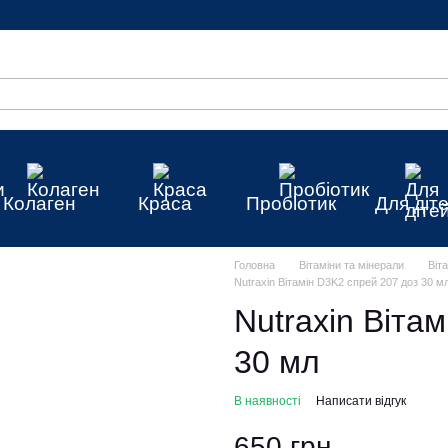
Колаген
Краса
Пробіотик
Для діт
Головна
Вітаміни та мінерали
Віта
Nutraxin Вітамін D3K2 спрей 207 доз 30 м
Nutraxin Віта
30 мл
В наявності
Написати відгук
650 грн