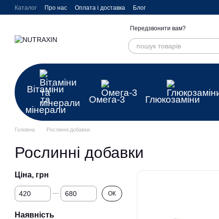
Перейти до основного контенту
Каталог
Про нас
Оплата і доставка
Блог
Передзвонити вам?
Вітаміни
та
Омега-3
Глюкозаміни
мінерали
Головна
Рослинні добавки
Рослинні добавки
Ціна, грн
Від Ціна, грн
До Ціна, грн
ОК
Наявність