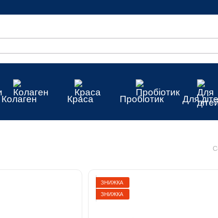
Колаген
Краса
Пробіотик
Для діт
С
ЗНИЖКА
ЗНИЖКА