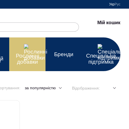
Укр
Рус
Мій кошик
Бренди
Рослинні
Спеціальна
ей
добавки
підтримка
ортування:
за популярністю
Відображення: