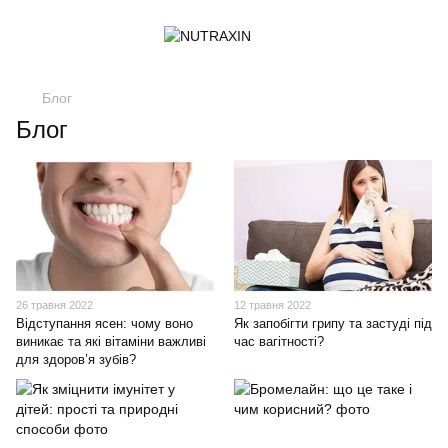
Блог
Блог
26 травня 2022
12 травня 2022
Відступання ясен: чому воно
Як запобігти грипу та застуді під
виникає та які вітаміни важливі
час вагітності?
для здоров’я зубів?