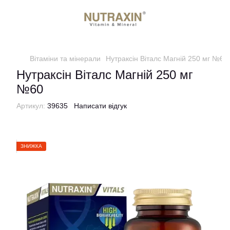
Вітаміни та мінерали
Нутраксін Віталс Магній 250 мг №60
Нутраксін Віталс Магній 250 мг
№60
Артикул:
39635
Написати відгук
ЗНИЖКА