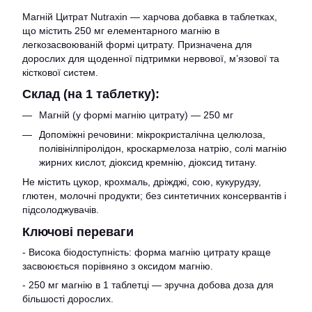
Магній Цитрат Nutraxin — харчова добавка в таблетках,
що містить 250 мг елементарного магнію в
легкозасвоюваній формі цитрату. Призначена для
дорослих для щоденної підтримки нервової, м’язової та
кісткової систем.
Склад (на 1 таблетку):
Магній (у формі магнію цитрату) — 250 мг
Допоміжні речовини: мікрокристалічна целюлоза,
полівінілпіролідон, кроскармелоза натрію, солі магнію
жирних кислот, діоксид кремнію, діоксид титану.
Не містить цукор, крохмаль, дріжджі, сою, кукурудзу,
глютен, молочні продукти; без синтетичних консервантів і
підсолоджувачів.
Ключові переваги
- Висока біодоступність: форма магнію цитрату краще
засвоюється порівняно з оксидом магнію.
- 250 мг магнію в 1 таблетці — зручна добова доза для
більшості дорослих.