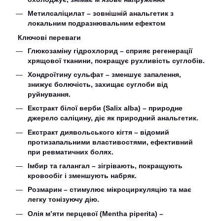
Метилсаліцилат – зовнішній анальгетик з
локальним подразнювальним ефектом
Ключові переваги
Глюкозаміну гідрохлорид – сприяє регенерації
хрящової тканини, покращує рухливість суглобів.
Хондроїтину сульфат – зменшує запалення,
знижує болючість, захищає суглоби від
руйнування.
Екстракт білої верби (Salix alba) – природне
джерело саліцину, діє як природний анальгетик.
Екстракт диявольського кігтя – відомий
протизапальними властивостями, ефективний
при ревматичних болях.
Імбир та галангал – зігрівають, покращують
кровообіг і зменшують набряк.
Розмарин – стимулює мікроциркуляцію та має
легку тонізуючу дію.
Олія м’яти перцевої (Mentha piperita) –