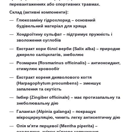
перевантаженнях або спортивних травмах.
Склад (активні компоненти):
Глюкозаміну гідрохлорид – основний
будівельний матеріал для хряща
Хондроїтину сульфат – підтримує пружність і
зволоження суглобів
Екстракт кори білої верби (Salix alba) – природне
джерело саліцилатів, знеболює
Розмарин (Rosmarinus officinalis) – антиоксидант,
стимулює кровообіг
Екстракт кореня дияволового когтя
(Harpagophytum procumbens) – зменшує
запалення та скутість
Імбир (Zingiber officinale) – має протизапальну та
знеболювальну дію
Галангал (Alpinia galanga) – покращує
мікроциркуляцію, чинить легку антисептичну дію
Олія м’яти перцевої (Mentha piperita) –
охолоджує, знімає м’язове напруження