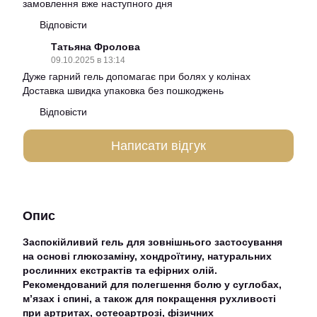
замовлення вже наступного дня
Відповісти
Татьяна Фролова
09.10.2025 в 13:14
Дуже гарний гель допомагає при болях у колінах
Доставка швидка упаковка без пошкоджень
Відповісти
Написати відгук
Опис
Заспокійливий гель для зовнішнього застосування
на основі глюкозаміну, хондроїтину, натуральних
рослинних екстрактів та ефірних олій.
Рекомендований для полегшення болю у суглобах,
м’язах і спині, а також для покращення рухливості
при артритах, остеоартрозі, фізичних