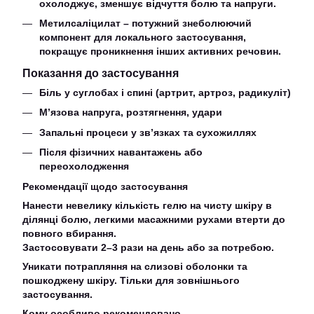
охолоджує, зменшує відчуття болю та напруги.
Метилсаліцилат – потужний знеболюючий
компонент для локального застосування,
покращує проникнення інших активних речовин.
Показання до застосування
Біль у суглобах і спині (артрит, артроз, радикуліт)
М’язова напруга, розтягнення, удари
Запальні процеси у зв’язках та сухожиллях
Після фізичних навантажень або
переохолодження
Рекомендації щодо застосування
Нанести невелику кількість гелю на чисту шкіру в
ділянці болю, легкими масажними рухами втерти до
повного вбирання.
Застосовувати 2–3 рази на день або за потребою.
Уникати потрапляння на слизові оболонки та
пошкоджену шкіру. Тільки для зовнішнього
застосування.
Кому особливо рекомендовано